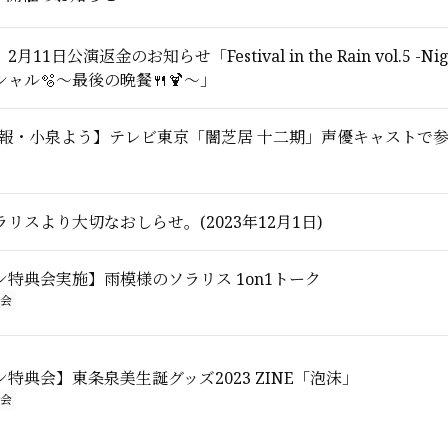
11日公演返金のお知らせ「Festival in the Rain vol.5 -Ni
ャル🫧〜最後の晩餐🍴🍹〜」
A情報・小泉よう】テレビ東京「闇芝居 十二期」声優キャストで
リスより大切なおしらせ。(2023年12月1日)
特典会実施】雨模様のソラリス 1on1トーク
会
特典会】東条泉美生誕グッズ2023 ZINE「泡沫」
会