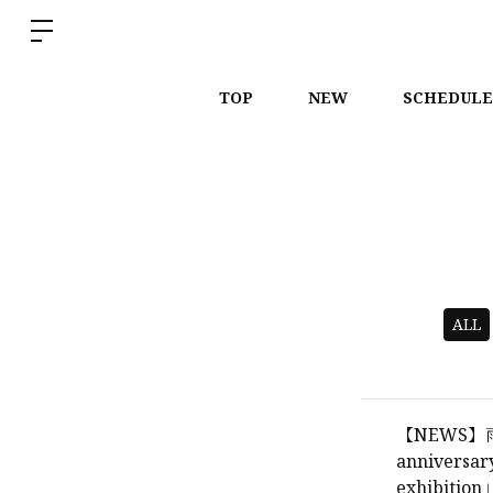
TOP
NEW
SCHEDULE
ALL
【NEWS】
anniver
exhibit