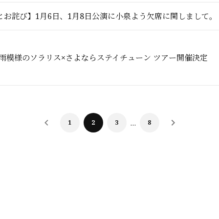
とお詫び】1月6日、1月8日公演に小泉よう欠席に関しまして。
 雨模様のソラリス×さよならステイチューン ツアー開催決定
1
2
3
…
8