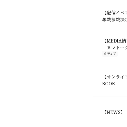
【配信イベント
奪戦参戦決
【MEDIA情報
「ヌマトーク
メディア
【オンライン特
BOOK
【NEWS